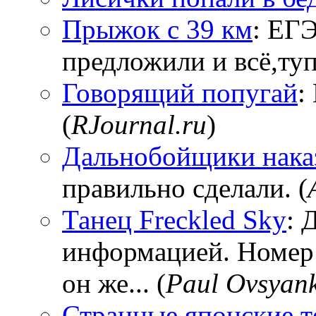
Прыжок с 39 км
: ЕГЭ
предложили и всё,тупи
Говорящий попугай
:
(
RJournal.ru
)
Дальнобойщики нака
правильно сделали. (
Танец Freckled Sky
: 
информацией. Номер
он же... (
Paul Ovsyan
Странные японские т