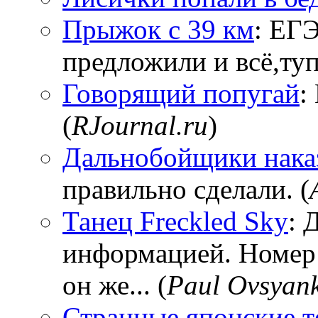
Прыжок с 39 км
: ЕГЭ
предложили и всё,тупи
Говорящий попугай
:
(
RJournal.ru
)
Дальнобойщики нака
правильно сделали. (
Танец Freckled Sky
: 
информацией. Номер
он же... (
Paul Ovsyan
Странные японские т