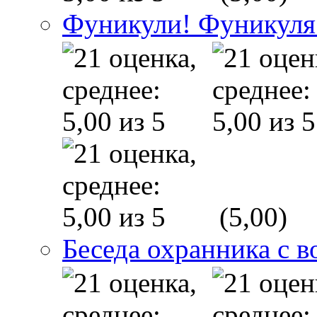
Фуникули! Фуникуля
(5,00)
Беседа охранника с в