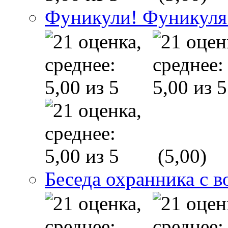
Фуникули! Фуникуля
(5,00)
Беседа охранника с в