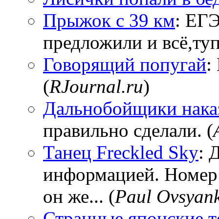
Прыжок с 39 км
: ЕГЭ
предложили и всё,тупи
Говорящий попугай
:
(
RJournal.ru
)
Дальнобойщики нака
правильно сделали. (
Танец Freckled Sky
: 
информацией. Номер
он же... (
Paul Ovsyan
Странные японские т