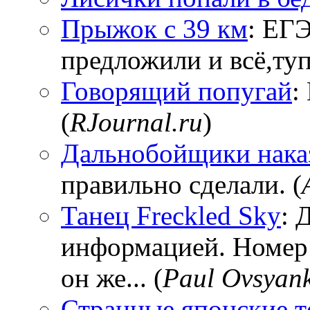
Прыжок с 39 км
: ЕГЭ
предложили и всё,тупи
Говорящий попугай
:
(
RJournal.ru
)
Дальнобойщики нака
правильно сделали. (
Танец Freckled Sky
: 
информацией. Номер
он же... (
Paul Ovsyan
Странные японские т