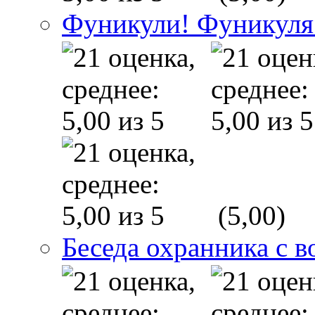
Фуникули! Фуникуля
(5,00)
Беседа охранника с в