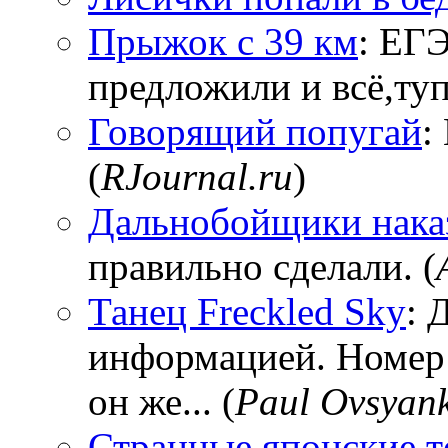
Прыжок с 39 км
: ЕГЭ
предложили и всё,тупи
Говорящий попугай
:
(
RJournal.ru
)
Дальнобойщики нака
правильно сделали. (
Танец Freckled Sky
: 
информацией. Номер
он же... (
Paul Ovsyan
Странные японские т