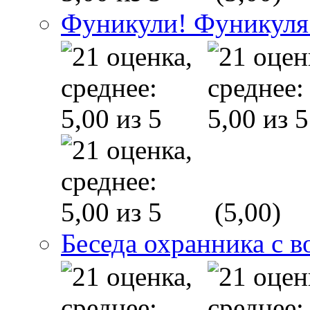
Фуникули! Фуникуля
(5,00)
Беседа охранника с в