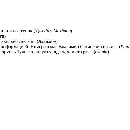
ли и всё,тупик )) (
Andrey Maximov
)
ru
)
равильно сделали. (
Алексндр
)
 информацией. Номер создал Владимир Сиганевич он же... (
Paul
ворят : «Лучше один раз увидеть, чем сто раз... (
trianin
)