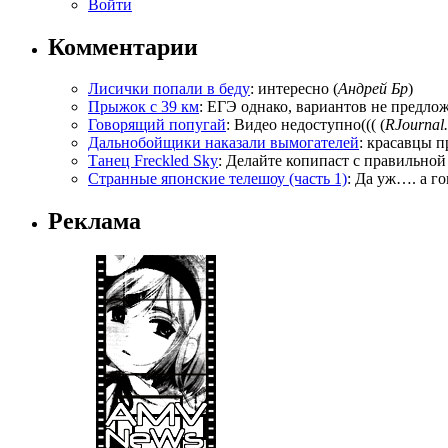
Войти
Комментарии
Лисички попали в беду
: интересно (
Андрей Бр
)
Прыжок с 39 км
: ЕГЭ однако, вариантов не предложи
Говорящий попугай
: Видео недоступно((( (
RJournal.
Дальнобойщики наказали вымогателей
: красавцы п
Танец Freckled Sky
: Делайте копипаст с правильной
Странные японские телешоу (часть 1)
: Да уж…. а го
Реклама