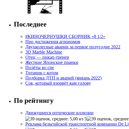
Последнее
#КИНОЧЕРНУШКИ СБОРНИК «8 1/2»
Про достижения агрономов
Двухколесные аварии за первое полугодие 2022
3D Marble Machine
Отец — пикап-тренер
Жесткие Японские пранки
Полёты во сне
Титаник с котом
Подборка ДТП и аварий (январь 2022)
Сок, который взорвёт вам голову
По рейтингу
Движущиеся оптические иллюзии
Реклама бельгийской транспортной компании De Li