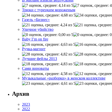
В Милане избили Берлускони
Трюки с турецким мороженым
Газель «Бизнес»
Уличное убийство
Baby I’m on fire
Ручка-магнит
Лучшие фейлы 2013
Сами виноваты
Музыкальные «разборки» в женском коллективе
Архив
2023
2022