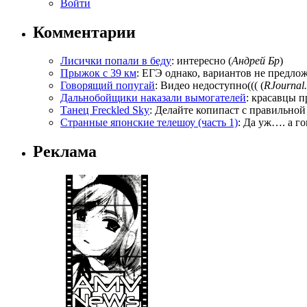
Войти
Комментарии
Лисички попали в беду
: интересно (
Андрей Бр
)
Прыжок с 39 км
: ЕГЭ однако, вариантов не предложи
Говорящий попугай
: Видео недоступно((( (
RJournal.
Дальнобойщики наказали вымогателей
: красавцы п
Танец Freckled Sky
: Делайте копипаст с правильной
Странные японские телешоу (часть 1)
: Да уж…. а го
Реклама