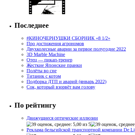
Последнее
#КИНОЧЕРНУШКИ СБОРНИК «8 1/2»
Про достижения агрономов
Двухколесные аварии за первое полугодие 2022
3D Marble Machine
Отец — пикап-тренер
Жесткие Японские пранки
Полёты во сне
Титаник с котом
Подборка ДТП и аварий (январь 2022)
Сок, который взорвёт вам голову
По рейтингу
Движущиеся оптические иллюзии
Реклама бельгийской транспортной компании De Li