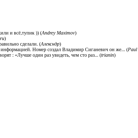
ли и всё,тупик )) (
Andrey Maximov
)
ru
)
равильно сделали. (
Алексндр
)
 информацией. Номер создал Владимир Сиганевич он же... (
Paul
ворят : «Лучше один раз увидеть, чем сто раз... (
trianin
)