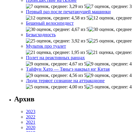
Происшествие на склоне
Первый раз после печатаюущей машинки
Бешеный велосипедист
Безысходность
Мультик про туалет
Полет на реактивных ранцах
Тайфун Хато — Тяньгэ накрыл юг Китая
Люди теряют сознание на аттракционе
Архив
2023
2022
2021
2020