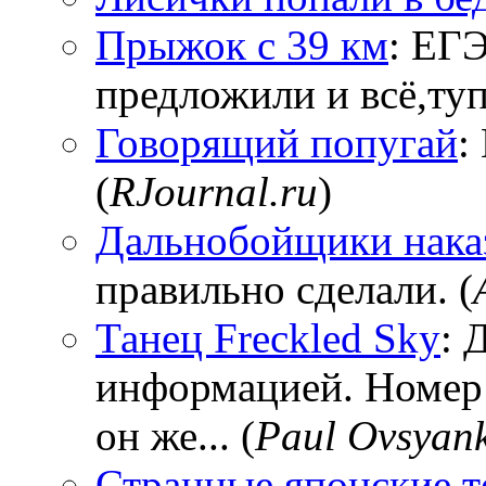
Прыжок с 39 км
: ЕГЭ
предложили и всё,тупи
Говорящий попугай
:
(
RJournal.ru
)
Дальнобойщики нака
правильно сделали. (
Танец Freckled Sky
: 
информацией. Номер
он же... (
Paul Ovsyan
Странные японские т