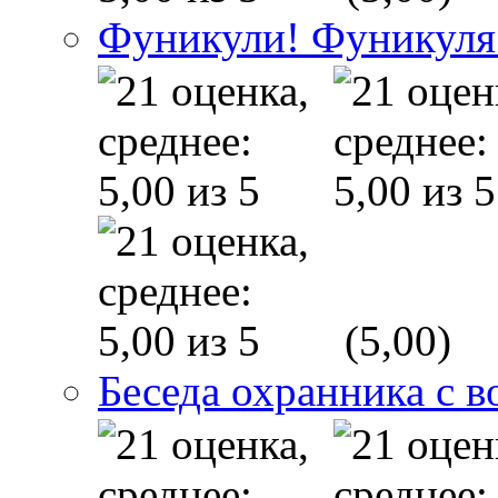
Фуникули! Фуникуля
(5,00)
Беседа охранника с в