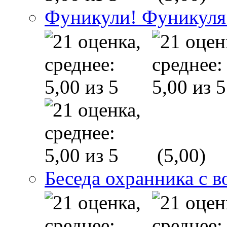
Фуникули! Фуникуля
(5,00)
Беседа охранника с в