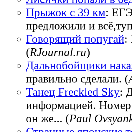
Прыжок с 39 км
: ЕГЭ
предложили и всё,тупи
Говорящий попугай
:
(
RJournal.ru
)
Дальнобойщики нака
правильно сделали. (
Танец Freckled Sky
: 
информацией. Номер
он же... (
Paul Ovsyan
Странные японские т