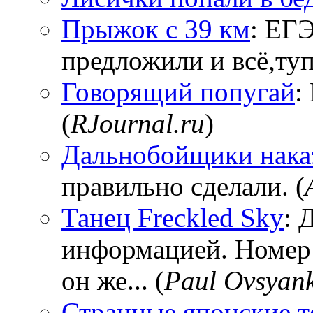
Прыжок с 39 км
: ЕГЭ
предложили и всё,тупи
Говорящий попугай
:
(
RJournal.ru
)
Дальнобойщики нака
правильно сделали. (
Танец Freckled Sky
: 
информацией. Номер
он же... (
Paul Ovsyan
Странные японские т