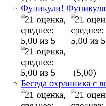
Фуникули! Фуникуля
(5,00)
Беседа охранника с в