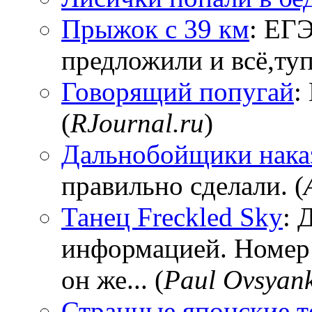
Прыжок с 39 км
: ЕГЭ
предложили и всё,тупи
Говорящий попугай
:
(
RJournal.ru
)
Дальнобойщики нака
правильно сделали. (
Танец Freckled Sky
: 
информацией. Номер
он же... (
Paul Ovsyan
Странные японские т