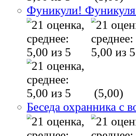
Фуникули! Фуникуля
(5,00)
Беседа охранника с в