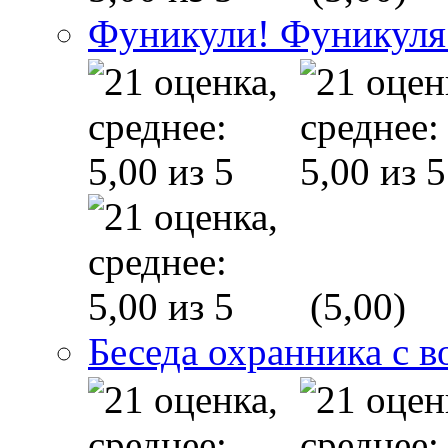
Фуникули! Фуникуля
(5,00)
Беседа охранника с в