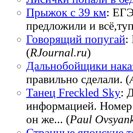
Прыжок с 39 км
: ЕГЭ
предложили и всё,тупи
Говорящий попугай
:
(
RJournal.ru
)
Дальнобойщики нака
правильно сделали. (
Танец Freckled Sky
: 
информацией. Номер
он же... (
Paul Ovsyan
Странные японские т