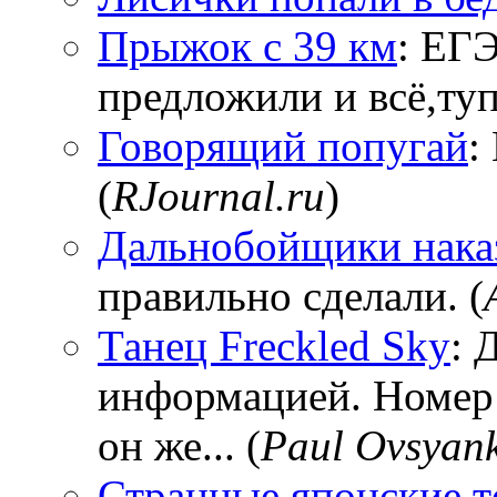
Прыжок с 39 км
: ЕГЭ
предложили и всё,тупи
Говорящий попугай
:
(
RJournal.ru
)
Дальнобойщики нака
правильно сделали. (
Танец Freckled Sky
: 
информацией. Номер
он же... (
Paul Ovsyan
Странные японские т