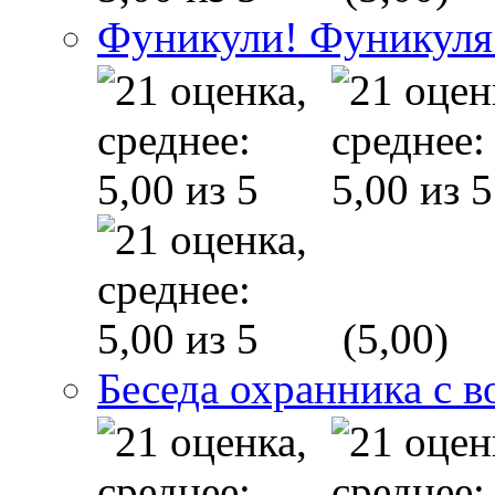
Фуникули! Фуникуля
(5,00)
Беседа охранника с в