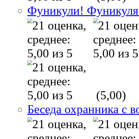
Фуникули! Фуникуля
(5,00)
Беседа охранника с в