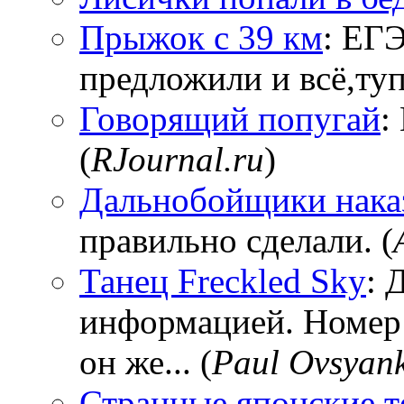
Прыжок с 39 км
: ЕГЭ
предложили и всё,тупи
Говорящий попугай
:
(
RJournal.ru
)
Дальнобойщики нака
правильно сделали. (
Танец Freckled Sky
: 
информацией. Номер
он же... (
Paul Ovsyan
Странные японские т