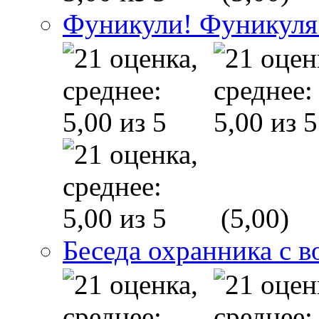
Фуникули! Фуникуля
(5,00)
Беседа охранника с в