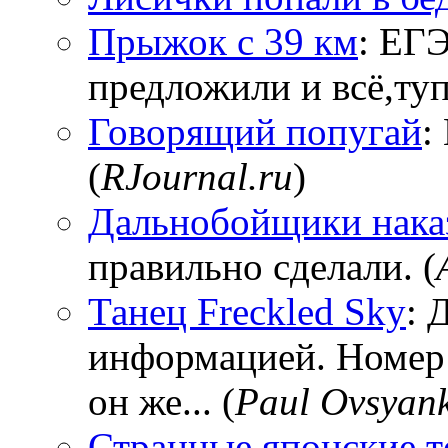
Прыжок с 39 км
: ЕГЭ
предложили и всё,тупи
Говорящий попугай
:
(
RJournal.ru
)
Дальнобойщики нака
правильно сделали. (
Танец Freckled Sky
: 
информацией. Номер
он же... (
Paul Ovsyan
Странные японские т