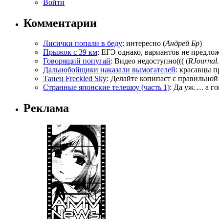
Войти
Комментарии
Лисички попали в беду
: интересно (
Андрей Бр
)
Прыжок с 39 км
: ЕГЭ однако, вариантов не предложи
Говорящий попугай
: Видео недоступно((( (
RJournal.
Дальнобойщики наказали вымогателей
: красавцы п
Танец Freckled Sky
: Делайте копипаст с правильной
Странные японские телешоу (часть 1)
: Да уж…. а го
Реклама