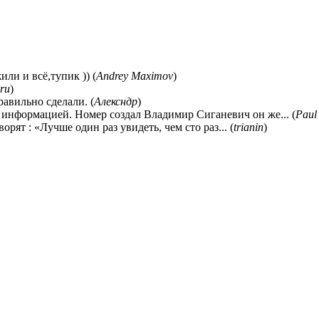
ли и всё,тупик )) (
Andrey Maximov
)
ru
)
равильно сделали. (
Алексндр
)
 информацией. Номер создал Владимир Сиганевич он же... (
Paul
ворят : «Лучше один раз увидеть, чем сто раз... (
trianin
)