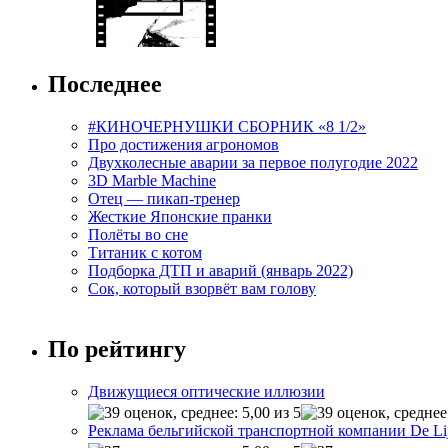
Последнее
#КИНОЧЕРНУШКИ СБОРНИК «8 1/2»
Про достижения агрономов
Двухколесные аварии за первое полугодие 2022
3D Marble Machine
Отец — пикап-тренер
Жесткие Японские пранки
Полёты во сне
Титаник с котом
Подборка ДТП и аварий (январь 2022)
Сок, который взорвёт вам голову
По рейтингу
Движущиеся оптические иллюзии
Реклама бельгийской транспортной компании De Li