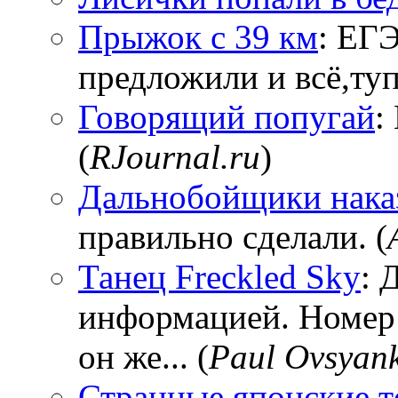
Прыжок с 39 км
: ЕГЭ
предложили и всё,тупи
Говорящий попугай
:
(
RJournal.ru
)
Дальнобойщики нака
правильно сделали. (
Танец Freckled Sky
: 
информацией. Номер
он же... (
Paul Ovsyan
Странные японские т