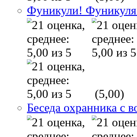
Фуникули! Фуникуля
(5,00)
Беседа охранника с в