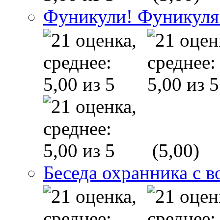
Фуникули! Фуникуля
(5,00)
Беседа охранника с в