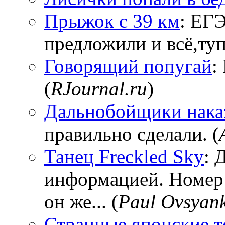
Прыжок с 39 км
: ЕГЭ
предложили и всё,тупи
Говорящий попугай
:
(
RJournal.ru
)
Дальнобойщики нака
правильно сделали. (
Танец Freckled Sky
: 
информацией. Номер
он же... (
Paul Ovsyan
Странные японские т