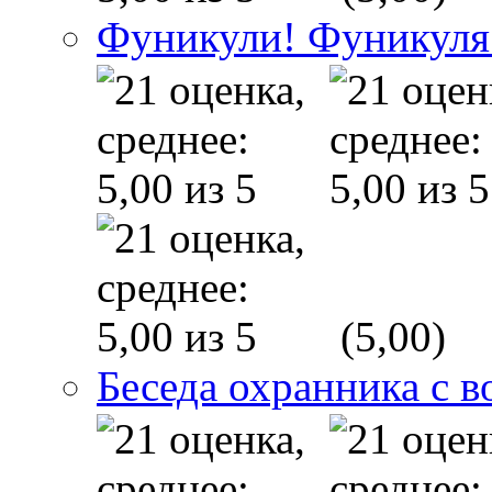
Фуникули! Фуникуля
(5,00)
Беседа охранника с в