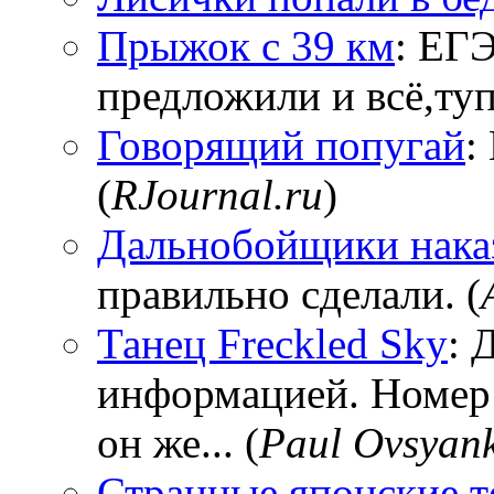
Прыжок с 39 км
: ЕГЭ
предложили и всё,тупи
Говорящий попугай
:
(
RJournal.ru
)
Дальнобойщики нака
правильно сделали. (
Танец Freckled Sky
: 
информацией. Номер
он же... (
Paul Ovsyan
Странные японские т