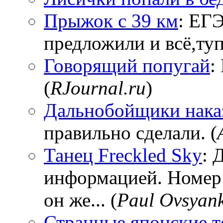
Прыжок с 39 км
: ЕГЭ
предложили и всё,тупи
Говорящий попугай
:
(
RJournal.ru
)
Дальнобойщики нака
правильно сделали. (
Танец Freckled Sky
: 
информацией. Номер
он же... (
Paul Ovsyan
Странные японские т