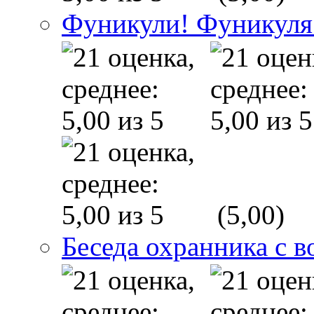
Фуникули! Фуникуля
(5,00)
Беседа охранника с в