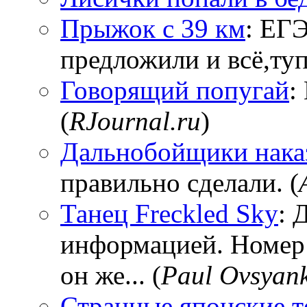
Прыжок с 39 км
: ЕГЭ
предложили и всё,тупи
Говорящий попугай
:
(
RJournal.ru
)
Дальнобойщики нака
правильно сделали. (
Танец Freckled Sky
: 
информацией. Номер
он же... (
Paul Ovsyan
Странные японские т