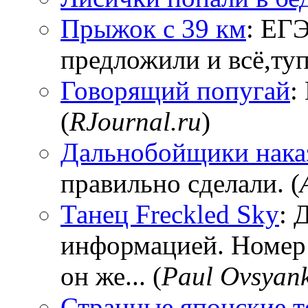
Прыжок с 39 км
: ЕГЭ
предложили и всё,тупи
Говорящий попугай
:
(
RJournal.ru
)
Дальнобойщики нака
правильно сделали. (
Танец Freckled Sky
: 
информацией. Номер
он же... (
Paul Ovsyan
Странные японские т