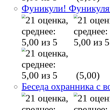
Фуникули! Фуникуля
(5,00)
Беседа охранника с в