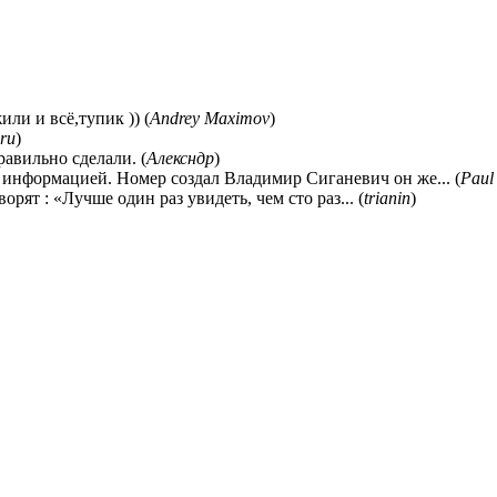
ли и всё,тупик )) (
Andrey Maximov
)
ru
)
равильно сделали. (
Алексндр
)
 информацией. Номер создал Владимир Сиганевич он же... (
Paul
ворят : «Лучше один раз увидеть, чем сто раз... (
trianin
)