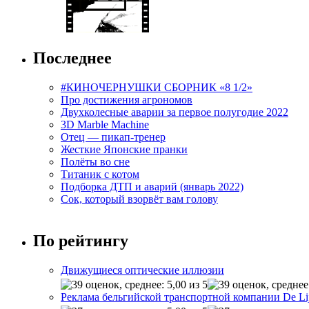
Последнее
#КИНОЧЕРНУШКИ СБОРНИК «8 1/2»
Про достижения агрономов
Двухколесные аварии за первое полугодие 2022
3D Marble Machine
Отец — пикап-тренер
Жесткие Японские пранки
Полёты во сне
Титаник с котом
Подборка ДТП и аварий (январь 2022)
Сок, который взорвёт вам голову
По рейтингу
Движущиеся оптические иллюзии
Реклама бельгийской транспортной компании De Li