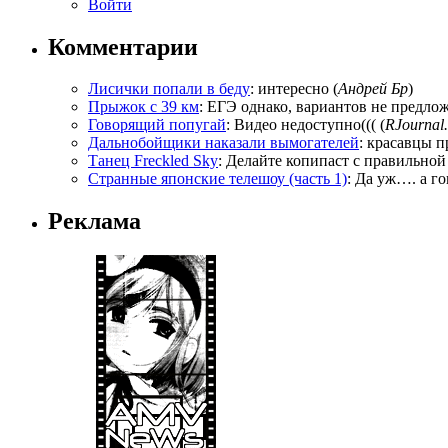
Войти
Комментарии
Лисички попали в беду
: интересно (
Андрей Бр
)
Прыжок с 39 км
: ЕГЭ однако, вариантов не предложи
Говорящий попугай
: Видео недоступно((( (
RJournal.
Дальнобойщики наказали вымогателей
: красавцы п
Танец Freckled Sky
: Делайте копипаст с правильной
Странные японские телешоу (часть 1)
: Да уж…. а го
Реклама