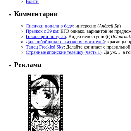
Войти
Комментарии
Лисички попали в беду
: интересно (
Андрей Бр
)
Прыжок с 39 км
: ЕГЭ однако, вариантов не предложи
Говорящий попугай
: Видео недоступно((( (
RJournal.
Дальнобойщики наказали вымогателей
: красавцы п
Танец Freckled Sky
: Делайте копипаст с правильной
Странные японские телешоу (часть 1)
: Да уж…. а го
Реклама