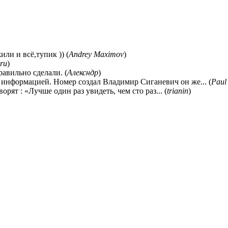
ли и всё,тупик )) (
Andrey Maximov
)
ru
)
равильно сделали. (
Алексндр
)
 информацией. Номер создал Владимир Сиганевич он же... (
Paul
ворят : «Лучше один раз увидеть, чем сто раз... (
trianin
)