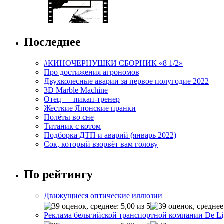
Последнее
#КИНОЧЕРНУШКИ СБОРНИК «8 1/2»
Про достижения агрономов
Двухколесные аварии за первое полугодие 2022
3D Marble Machine
Отец — пикап-тренер
Жесткие Японские пранки
Полёты во сне
Титаник с котом
Подборка ДТП и аварий (январь 2022)
Сок, который взорвёт вам голову
По рейтингу
Движущиеся оптические иллюзии
Реклама бельгийской транспортной компании De Li