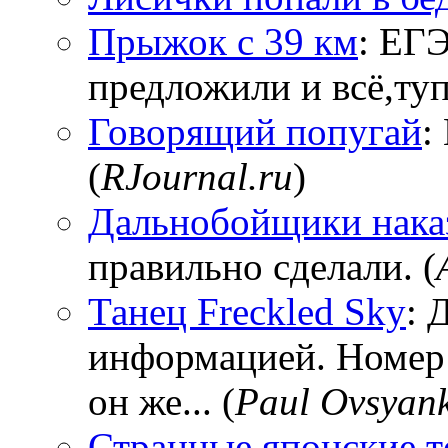
Прыжок с 39 км
: ЕГЭ
предложили и всё,тупи
Говорящий попугай
:
(
RJournal.ru
)
Дальнобойщики нака
правильно сделали. (
Танец Freckled Sky
: 
информацией. Номер
он же... (
Paul Ovsyan
Странные японские т