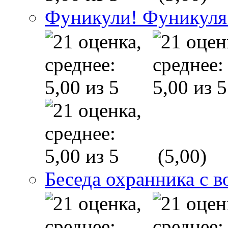
Фуникули! Фуникуля
(5,00)
Беседа охранника с в