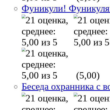
Фуникули! Фуникуля
(5,00)
Беседа охранника с в