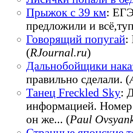
Прыжок с 39 км
: ЕГЭ
предложили и всё,тупи
Говорящий попугай
:
(
RJournal.ru
)
Дальнобойщики нака
правильно сделали. (
Танец Freckled Sky
: 
информацией. Номер
он же... (
Paul Ovsyan
Странные японские т