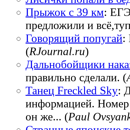
Прыжок с 39 км
: ЕГЭ
предложили и всё,тупи
Говорящий попугай
:
(
RJournal.ru
)
Дальнобойщики нака
правильно сделали. (
Танец Freckled Sky
: 
информацией. Номер
он же... (
Paul Ovsyan
Странные японские т