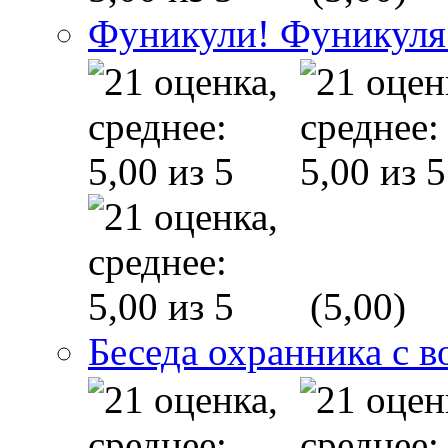
Фуникули! Фуникуля
(5,00)
Беседа охранника с в