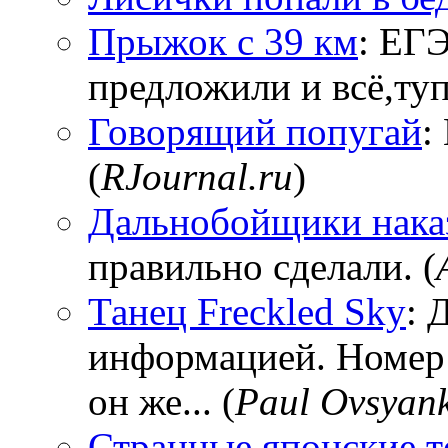
Прыжок с 39 км
: ЕГЭ
предложили и всё,тупи
Говорящий попугай
:
(
RJournal.ru
)
Дальнобойщики нака
правильно сделали. (
Танец Freckled Sky
: 
информацией. Номер
он же... (
Paul Ovsyan
Странные японские т