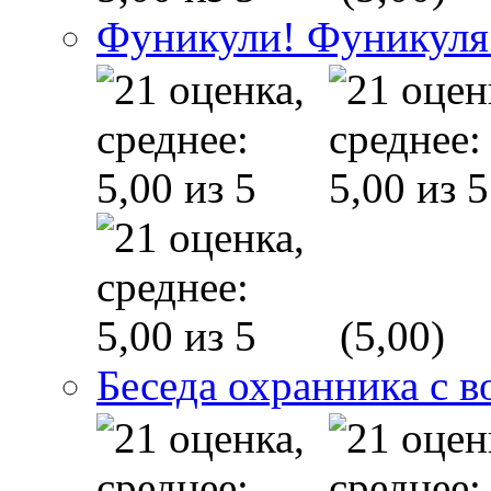
Фуникули! Фуникуля
(5,00)
Беседа охранника с в