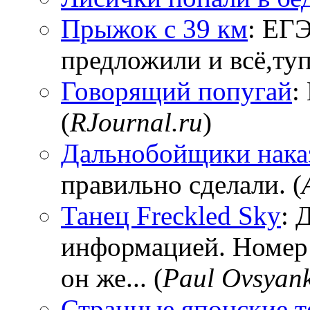
Прыжок с 39 км
: ЕГЭ
предложили и всё,тупи
Говорящий попугай
:
(
RJournal.ru
)
Дальнобойщики нака
правильно сделали. (
Танец Freckled Sky
: 
информацией. Номер
он же... (
Paul Ovsyan
Странные японские т