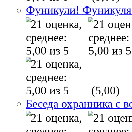
Фуникули! Фуникуля
(5,00)
Беседа охранника с в