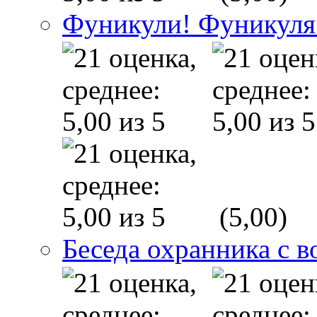
Фуникули! Фуникуля
(5,00)
Беседа охранника с в