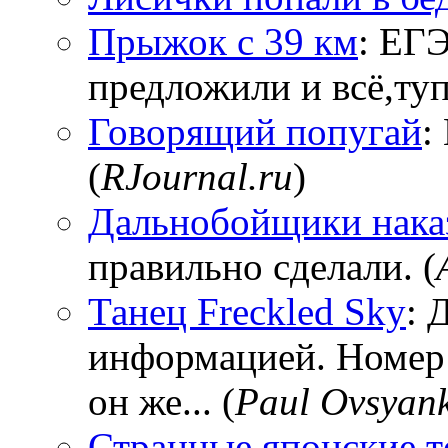
Прыжок с 39 км
: ЕГЭ
предложили и всё,тупи
Говорящий попугай
:
(
RJournal.ru
)
Дальнобойщики нака
правильно сделали. (
Танец Freckled Sky
: 
информацией. Номер
он же... (
Paul Ovsyan
Странные японские т