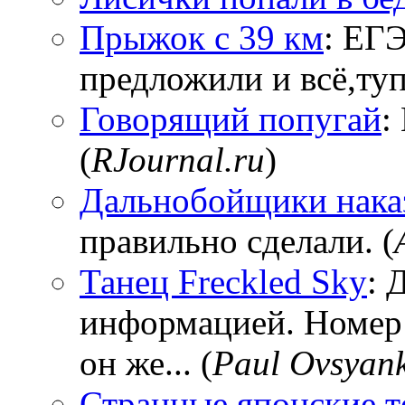
Прыжок с 39 км
: ЕГЭ
предложили и всё,тупи
Говорящий попугай
:
(
RJournal.ru
)
Дальнобойщики нака
правильно сделали. (
Танец Freckled Sky
: 
информацией. Номер
он же... (
Paul Ovsyan
Странные японские т