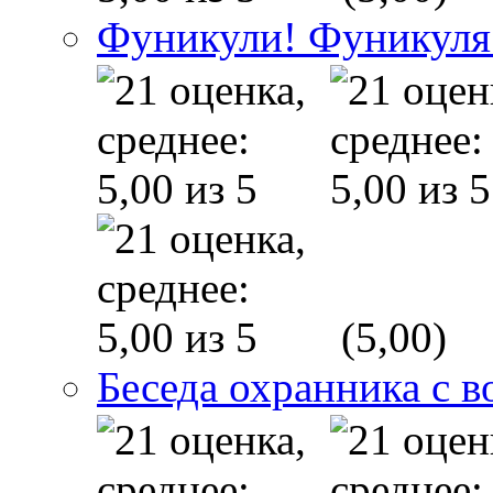
Фуникули! Фуникуля
(5,00)
Беседа охранника с в