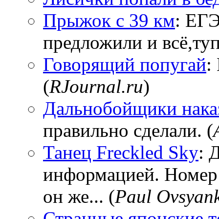
Прыжок с 39 км
: ЕГЭ
предложили и всё,тупи
Говорящий попугай
:
(
RJournal.ru
)
Дальнобойщики нака
правильно сделали. (
Танец Freckled Sky
: 
информацией. Номер
он же... (
Paul Ovsyan
Странные японские т