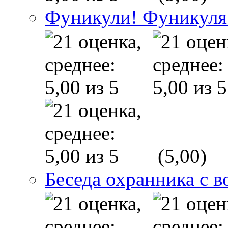
Фуникули! Фуникуля
(5,00)
Беседа охранника с в