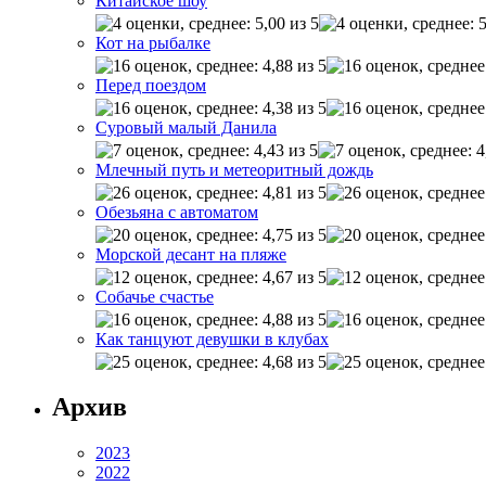
Китайское шоу
Кот на рыбалке
Перед поездом
Суровый малый Данила
Млечный путь и метеоритный дождь
Обезьяна с автоматом
Морской десант на пляже
Собачье счастье
Как танцуют девушки в клубах
Архив
2023
2022