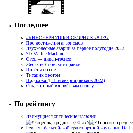
Последнее
#КИНОЧЕРНУШКИ СБОРНИК «8 1/2»
Про достижения агрономов
Двухколесные аварии за первое полугодие 2022
3D Marble Machine
Отец — пикап-тренер
Жесткие Японские пранки
Полёты во сне
Титаник с котом
Подборка ДТП и аварий (январь 2022)
Сок, который взорвёт вам голову
По рейтингу
Движущиеся оптические иллюзии
Реклама бельгийской транспортной компании De Li