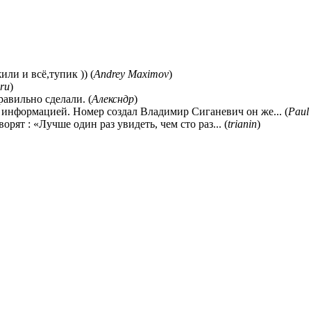
ли и всё,тупик )) (
Andrey Maximov
)
ru
)
равильно сделали. (
Алексндр
)
 информацией. Номер создал Владимир Сиганевич он же... (
Paul
ворят : «Лучше один раз увидеть, чем сто раз... (
trianin
)