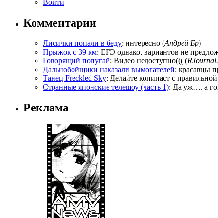
Войти
Комментарии
Лисички попали в беду
: интересно (
Андрей Бр
)
Прыжок с 39 км
: ЕГЭ однако, вариантов не предложи
Говорящий попугай
: Видео недоступно((( (
RJournal.
Дальнобойщики наказали вымогателей
: красавцы п
Танец Freckled Sky
: Делайте копипаст с правильной
Странные японские телешоу (часть 1)
: Да уж…. а го
Реклама