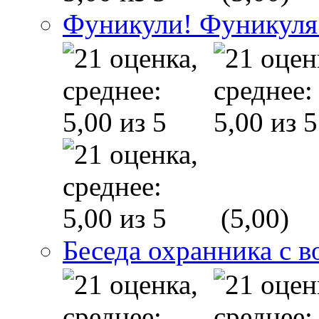
Фуникули! Фуникуля
(5,00)
Беседа охранника с в