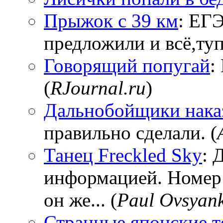
Прыжок с 39 км
: ЕГЭ
предложили и всё,тупи
Говорящий попугай
:
(
RJournal.ru
)
Дальнобойщики нака
правильно сделали. (
Танец Freckled Sky
: 
информацией. Номер
он же... (
Paul Ovsyan
Странные японские т