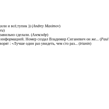
ли и всё,тупик )) (
Andrey Maximov
)
ru
)
равильно сделали. (
Алексндр
)
 информацией. Номер создал Владимир Сиганевич он же... (
Paul
ворят : «Лучше один раз увидеть, чем сто раз... (
trianin
)