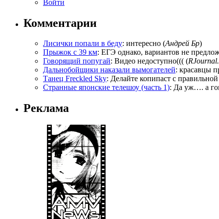
Войти
Комментарии
Лисички попали в беду
: интересно (
Андрей Бр
)
Прыжок с 39 км
: ЕГЭ однако, вариантов не предложи
Говорящий попугай
: Видео недоступно((( (
RJournal.
Дальнобойщики наказали вымогателей
: красавцы п
Танец Freckled Sky
: Делайте копипаст с правильной
Странные японские телешоу (часть 1)
: Да уж…. а го
Реклама