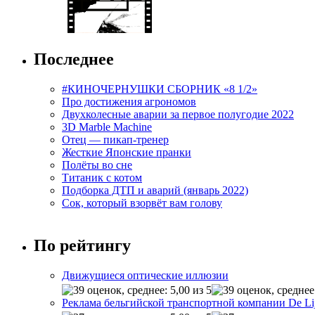
Последнее
#КИНОЧЕРНУШКИ СБОРНИК «8 1/2»
Про достижения агрономов
Двухколесные аварии за первое полугодие 2022
3D Marble Machine
Отец — пикап-тренер
Жесткие Японские пранки
Полёты во сне
Титаник с котом
Подборка ДТП и аварий (январь 2022)
Сок, который взорвёт вам голову
По рейтингу
Движущиеся оптические иллюзии
Реклама бельгийской транспортной компании De Li