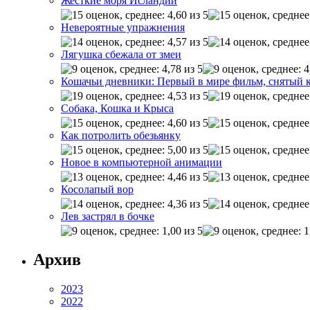
Жесткие моря Исландии
Невероятные упражнения
Лягушка сбежала от змеи
Кошачьи дневники: Первый в мире фильм, снятый 
Собака, Кошка и Крыса
Как потролить обезьянку
Новое в компьютерной анимации
Косолапый вор
Лев застрял в бочке
Архив
2023
2022