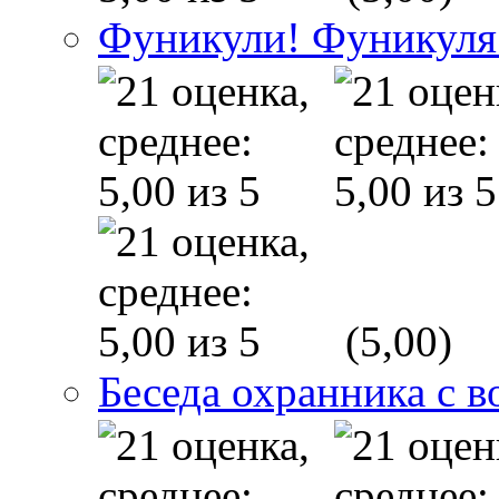
Фуникули! Фуникуля
(5,00)
Беседа охранника с в