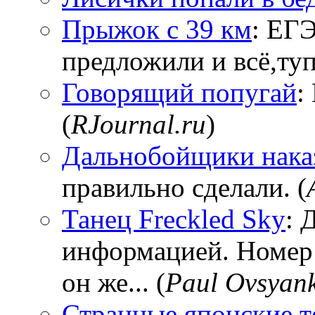
Прыжок с 39 км
: ЕГЭ
предложили и всё,тупи
Говорящий попугай
:
(
RJournal.ru
)
Дальнобойщики нака
правильно сделали. (
Танец Freckled Sky
: 
информацией. Номер
он же... (
Paul Ovsyan
Странные японские т