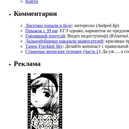
Войти
Комментарии
Лисички попали в беду
: интересно (
Андрей Бр
)
Прыжок с 39 км
: ЕГЭ однако, вариантов не предложи
Говорящий попугай
: Видео недоступно((( (
RJournal.
Дальнобойщики наказали вымогателей
: красавцы п
Танец Freckled Sky
: Делайте копипаст с правильной
Странные японские телешоу (часть 1)
: Да уж…. а го
Реклама