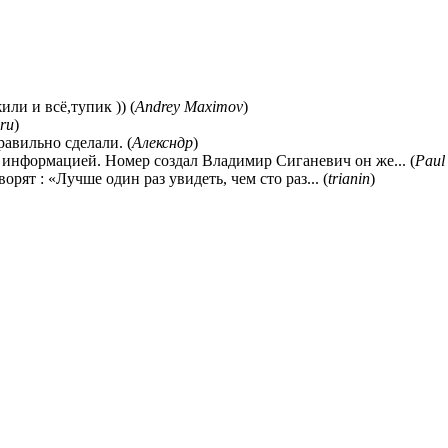
ли и всё,тупик )) (
Andrey Maximov
)
ru
)
равильно сделали. (
Алексндр
)
 информацией. Номер создал Владимир Сиганевич он же... (
Paul
ворят : «Лучше один раз увидеть, чем сто раз... (
trianin
)