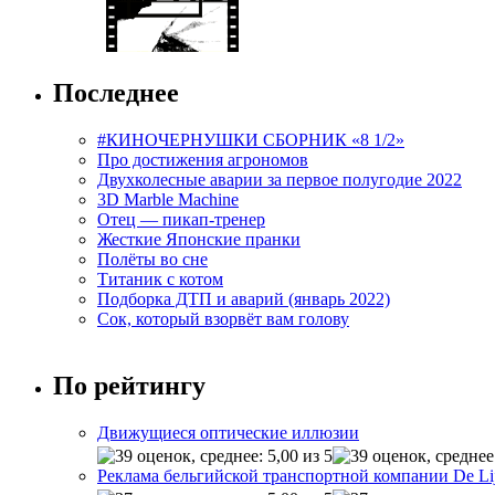
Последнее
#КИНОЧЕРНУШКИ СБОРНИК «8 1/2»
Про достижения агрономов
Двухколесные аварии за первое полугодие 2022
3D Marble Machine
Отец — пикап-тренер
Жесткие Японские пранки
Полёты во сне
Титаник с котом
Подборка ДТП и аварий (январь 2022)
Сок, который взорвёт вам голову
По рейтингу
Движущиеся оптические иллюзии
Реклама бельгийской транспортной компании De Li