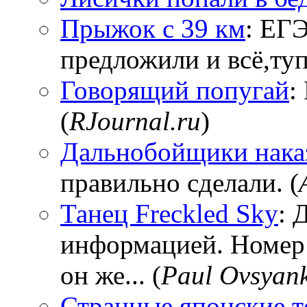
Прыжок с 39 км
: ЕГЭ
предложили и всё,тупи
Говорящий попугай
:
(
RJournal.ru
)
Дальнобойщики нака
правильно сделали. (
Танец Freckled Sky
: 
информацией. Номер
он же... (
Paul Ovsyan
Странные японские т