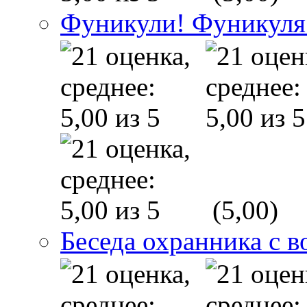
Фуникули! Фуникуля
(5,00)
Беседа охранника с в