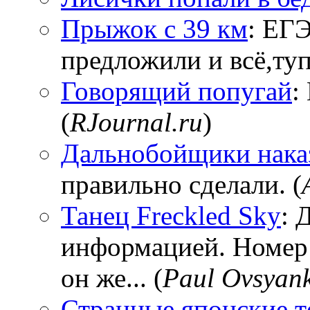
Прыжок с 39 км
: ЕГЭ
предложили и всё,тупи
Говорящий попугай
:
(
RJournal.ru
)
Дальнобойщики нака
правильно сделали. (
Танец Freckled Sky
: 
информацией. Номер
он же... (
Paul Ovsyan
Странные японские т