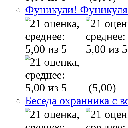
Фуникули! Фуникуля
(5,00)
Беседа охранника с в