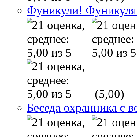
Фуникули! Фуникуля
(5,00)
Беседа охранника с в