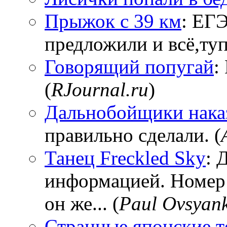
Прыжок с 39 км
: ЕГЭ
предложили и всё,тупи
Говорящий попугай
:
(
RJournal.ru
)
Дальнобойщики нака
правильно сделали. (
Танец Freckled Sky
: 
информацией. Номер
он же... (
Paul Ovsyan
Странные японские т