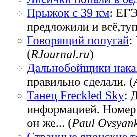
Прыжок с 39 км
: ЕГЭ
предложили и всё,тупи
Говорящий попугай
:
(
RJournal.ru
)
Дальнобойщики нака
правильно сделали. (
Танец Freckled Sky
: 
информацией. Номер
он же... (
Paul Ovsyan
Странные японские т