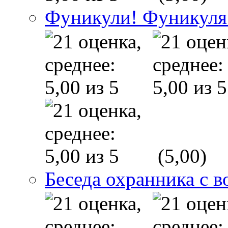
Фуникули! Фуникуля
(5,00)
Беседа охранника с в