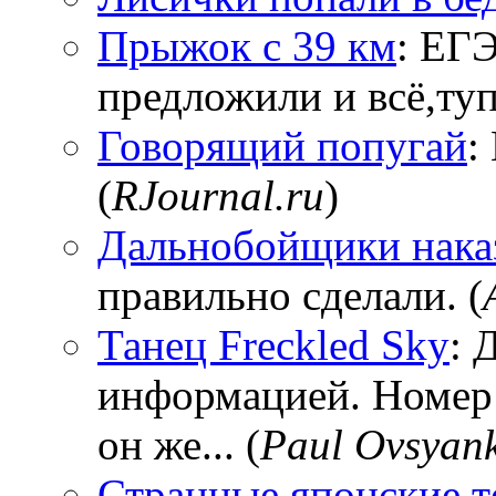
Прыжок с 39 км
: ЕГЭ
предложили и всё,тупи
Говорящий попугай
:
(
RJournal.ru
)
Дальнобойщики нака
правильно сделали. (
Танец Freckled Sky
: 
информацией. Номер
он же... (
Paul Ovsyan
Странные японские т