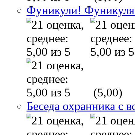
Фуникули! Фуникуля
(5,00)
Беседа охранника с в