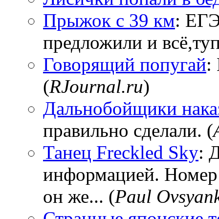
Прыжок с 39 км
: ЕГЭ
предложили и всё,тупи
Говорящий попугай
:
(
RJournal.ru
)
Дальнобойщики нака
правильно сделали. (
Танец Freckled Sky
: 
информацией. Номер
он же... (
Paul Ovsyan
Странные японские т