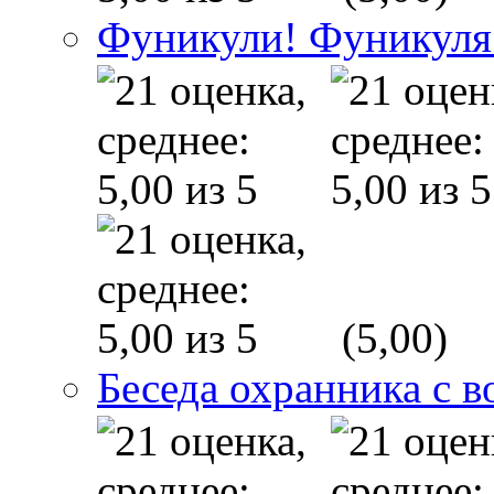
Фуникули! Фуникуля
(5,00)
Беседа охранника с в