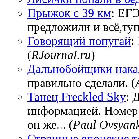
Прыжок с 39 км
: ЕГЭ
предложили и всё,тупи
Говорящий попугай
:
(
RJournal.ru
)
Дальнобойщики нака
правильно сделали. (
Танец Freckled Sky
: 
информацией. Номер
он же... (
Paul Ovsyan
Странные японские т