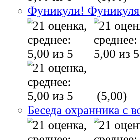
Фуникули! Фуникуля
(5,00)
Беседа охранника с в